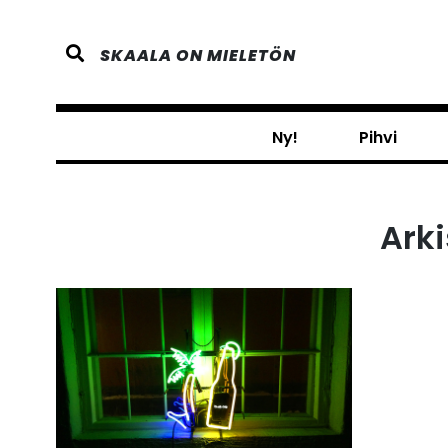
Skip
to
SKAALA ON MIELETÖN
content
Ny!
Pihvi
Arki